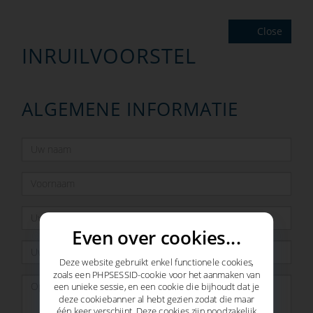
Close
INRUILVOORSTEL
ALGEMENE INFORMATIE
Even over cookies...
Deze website gebruikt enkel functionele cookies,
zoals een PHPSESSID-cookie voor het aanmaken van
een unieke sessie, en een cookie die bijhoudt dat je
deze cookiebanner al hebt gezien zodat die maar
één keer verschijnt. Deze cookies zijn noodzakelijk